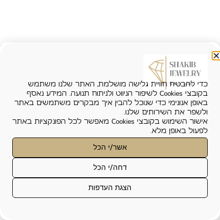
כדי להבטיח חוויית גלישה מושלמת, האתר שלנו משתמש
בקובצי Cookies לשיפור הניווט ולניתוח תנועה. המידע נאסף
באופן אנונימי כדי שנוכל להבין איך מבקרים משתמשים באתר
ולשפר את השירותים שלנו.
אישור השימוש בקובצי Cookies מאפשר לכל הפונקציות באתר
לפעול באופן מלא.
אשר/י הכל
פונקציונאלי
*
דחה/י הכל
האחסון או הגישה הטכנית נחוצים לצורך המטרה
סטטיסטיקות
הלגיטימית של הפעלת שירות מסוים המבוקש
הצהרת נגישות
הצגת העדפות
תקנון האתר ומדיניות פרטיות
במפורש על-ידי המנוי או המשתמש, או לצורך ביצוע
האחסון או הגישה הטכנית המשמשים אך ורק
עיצוב ובניית אתרים art-web
שיווק
העברה של תקשורת ברשת תקשורת אלקטרונית.
למטרות סטטיסטיות.
האחסון או הגישה הטכנית נדרשים לצורך יצירת