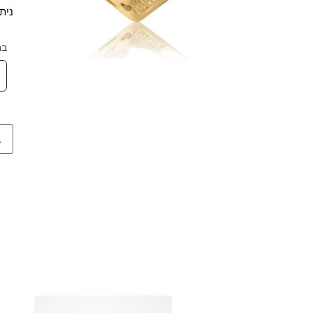
נית
בח