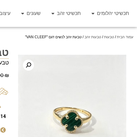
תכשיטי יהלומים
תכשיטי זהב
שעונים
עיצוב
עמוד הבית
/
טבעות
/
טבעות זהב
/ טבעת זהב לנשים דגם "VAN CLEEF"
טבע
טבעת 
00
₪
14 קראט
א