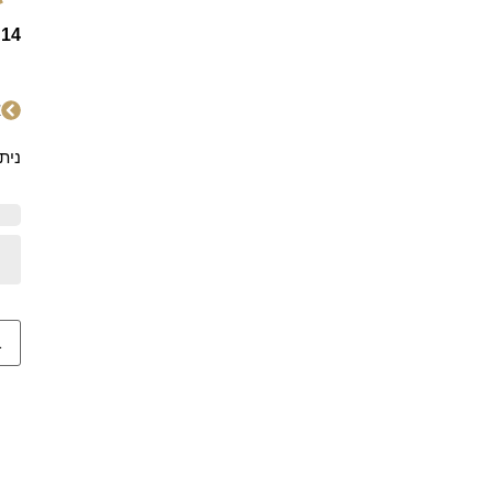
14 קראט
א
נית