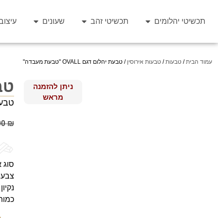
תכשיטי יהלומים
תכשיטי זהב
שעונים
עיצוב
עמוד הבית
/
טבעות
/
טבעות אירוסין
/ טבעת יהלום דגם OVALL "טבעת מעבדה"
טבעת
ניתן להזמנה
מראש
טבעת
00
₪
סוג 
צבע יה
נקיון 
כמות 