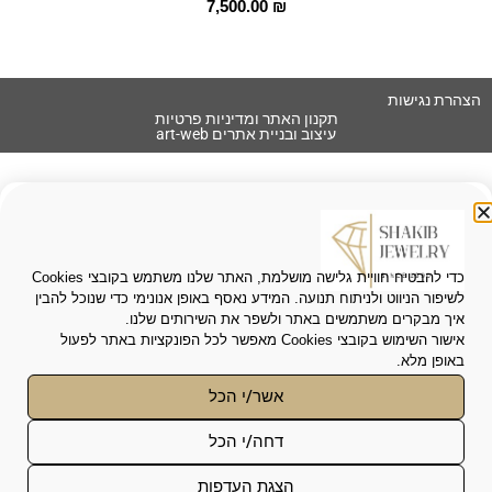
7,500.00
₪
הצהרת נגישות
תקנון האתר ומדיניות פרטיות
עיצוב ובניית אתרים art-web
כדי להבטיח חוויית גלישה מושלמת, האתר שלנו משתמש בקובצי Cookies
לשיפור הניווט ולניתוח תנועה. המידע נאסף באופן אנונימי כדי שנוכל להבין
איך מבקרים משתמשים באתר ולשפר את השירותים שלנו.
אישור השימוש בקובצי Cookies מאפשר לכל הפונקציות באתר לפעול
באופן מלא.
אשר/י הכל
פונקציונאלי
*
דחה/י הכל
האחסון או הגישה הטכנית נחוצים לצורך המטרה
סטטיסטיקות
הלגיטימית של הפעלת שירות מסוים המבוקש
הצגת העדפות