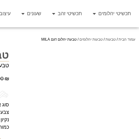
תכשיטי יהלומים
תכשיטי זהב
שעונים
עיצוב
עמוד הבית
/
טבעות
/
טבעות יהלומים
/ טבעת יהלום דגם MILA
טבע
טבעת
00
₪
סוג א
צבע י
נקיון 
כמות 