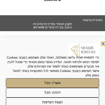
הצהרת נגישות
תקנון האתר ומדיניות פרטיות
עיצוב ובניית אתרים art-web
כדי להבטיח חוויית גלישה מושלמת, האתר שלנו משתמש בקובצי Cookies
לשיפור הניווט ולניתוח תנועה. המידע נאסף באופן אנונימי כדי שנוכל להבין
איך מבקרים משתמשים באתר ולשפר את השירותים שלנו.
אישור השימוש בקובצי Cookies מאפשר לכל הפונקציות באתר לפעול
באופן מלא.
אשר/י הכל
פונקציונאלי
*
דחה/י הכל
האחסון או הגישה הטכנית נחוצים לצורך המטרה
סטטיסטיקות
הלגיטימית של הפעלת שירות מסוים המבוקש
הצגת העדפות
במפורש על-ידי המנוי או המשתמש, או לצורך ביצוע
האחסון או הגישה הטכנית המשמשים אך ורק