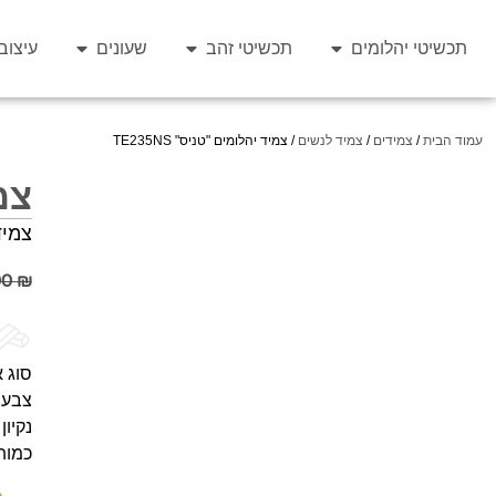
תכשיטי יהלומים
תכשיטי זהב
שעונים
עיצוב
עמוד הבית
/
צמידים
/
צמיד לנשים
/ צמיד יהלומים "טניס" TE235NS
צמי
צמיד טניס 
00
₪
סוג א
צבע יה
נקיון 
כמות 