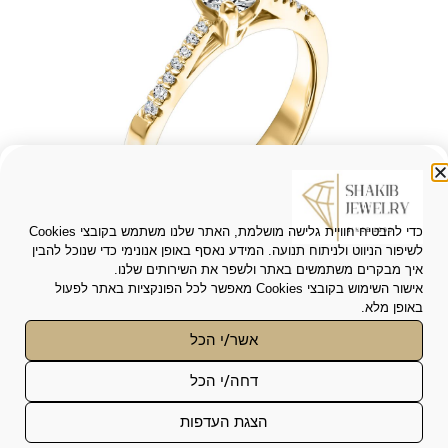
כדי להבטיח חוויית גלישה מושלמת, האתר שלנו משתמש בקובצי Cookies
לשיפור הניווט ולניתוח תנועה. המידע נאסף באופן אנונימי כדי שנוכל להבין
איך מבקרים משתמשים באתר ולשפר את השירותים שלנו.
אישור השימוש בקובצי Cookies מאפשר לכל הפונקציות באתר לפעול
באופן מלא.
טבעת יהלום אירוסין סוליטר דגם ROUND-SO235
6,000.00
₪
אשר/י הכל
פונקציונאלי
*
4,700.00
₪
דחה/י הכל
האחסון או הגישה הטכנית נחוצים לצורך המטרה
סטטיסטיקות
הלגיטימית של הפעלת שירות מסוים המבוקש
הצגת העדפות
במפורש על-ידי המנוי או המשתמש, או לצורך ביצוע
האחסון או הגישה הטכנית המשמשים אך ורק
הצהרת נגישות
שיווק