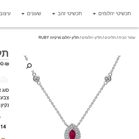
תכשיטי יהלומים
תכשיטי זהב
שעונים
עיצוב
עמוד הבית
/
תליונים
/
תליון יהלומים
/ תליון יהלום מרקיזה RUBY
תלי
00
₪
סוג א
צבע יה
נקיון י
14 קראט