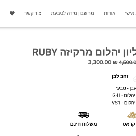
 אישי
אודות
מחשבון מידה לטבעת
צור קשר
ון יהלום מרקיזה RUBY
3,300.00
₪
4,500.
זהב לבן
בן - טבעי
לום - G-H
הלום - VS1
משלוח חינם